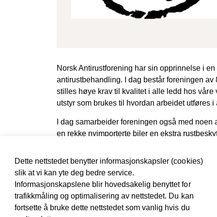
Norsk Antirustforening har sin opprinnelse i en
antirustbehandling. I dag består foreningen av 8
stilles høye krav til kvalitet i alle ledd hos våre
utstyr som brukes til hvordan arbeidet utføres i
I dag samarbeider foreningen også med noen av
en rekke nyimporterte biler en ekstra rustbesk
biler som er behandlet med våre produkter over h
sertifiserte verksteder innen rekkevidde.
Dette nettstedet benytter informasjonskapsler (cookies)
slik at vi kan yte deg bedre service.
Alle våre sertifiserte verksteder kan du finne
he
Informasjonskapslene blir hovedsakelig benyttet for
Ønsker din bedrift medlemskap i Norsk Antirus
trafikkmåling og optimalisering av nettstedet. Du kan
fortsette å bruke dette nettstedet som vanlig hvis du