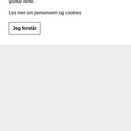
godtar dette.
Les mer om personvern og cookies
Hjem
Om Norsk Antirustforening
Jeg forstår
Snarveier
Sos
Hjem
Verksteder
Om rustbeskyttelse
Garanti
Kontakt