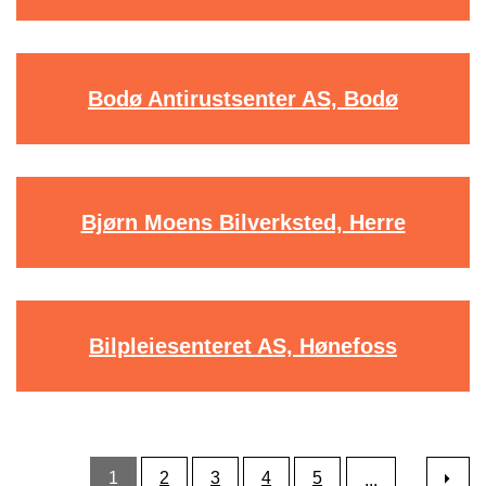
Bodø Antirustsenter AS, Bodø
Bjørn Moens Bilverksted, Herre
Bilpleiesenteret AS, Hønefoss
1
2
3
4
5
...