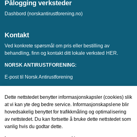
Pålogging verksteder
Dashbord (norskantirustforening.no)
Kontakt
Ved konkrete spørsmål om pris eller bestilling av
behandling, finn og kontakt ditt lokale verksted
HER
.
NORSK ANTIRUSTFORENING:
E-post til Norsk Antirustforening
Dette nettstedet benytter informasjonskapsler (cookies) slik
at vi kan yte deg bedre service. Informasjonskapslene blir
© 2026 Norsk Antirustforening
hovedsakelig benyttet for trafikkmåling og optimalisering
av nettstedet. Du kan fortsette å bruke dette nettstedet som
Utviklet av
Upday
vanlig hvis du godtar dette.