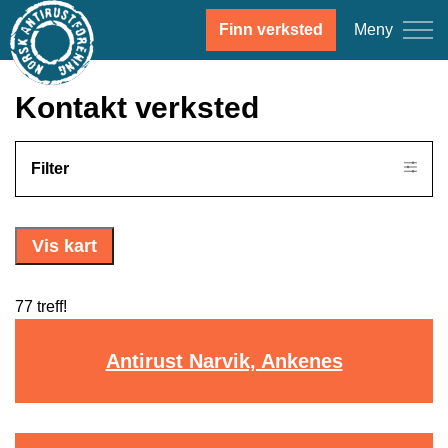
Meny
Finn verksted
Kontakt verksted
Filter
Vis kart
77 treff!
Antirust Narvik, Ankenes