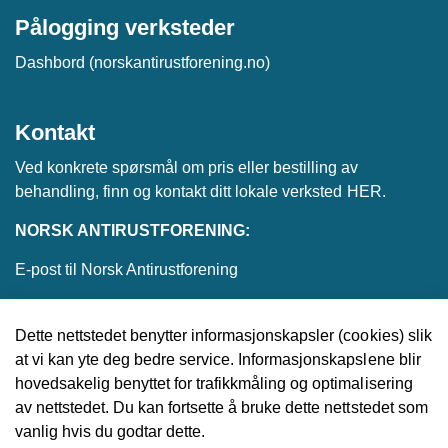
Pålogging verksteder
Dashbord (norskantirustforening.no)
Kontakt
Ved konkrete spørsmål om pris eller bestilling av
behandling, finn og kontakt ditt lokale verksted
HER
.
NORSK ANTIRUSTFORENING:
E-post til Norsk Antirustforening
Dette nettstedet benytter informasjonskapsler (cookies) slik
at vi kan yte deg bedre service. Informasjonskapslene blir
© 2026 Norsk Antirustforening
hovedsakelig benyttet for trafikkmåling og optimalisering
av nettstedet. Du kan fortsette å bruke dette nettstedet som
Utviklet av
Upday
vanlig hvis du godtar dette.