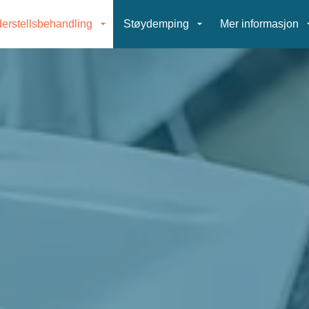
erstellsbehandling
Støydemping
Mer informasjon