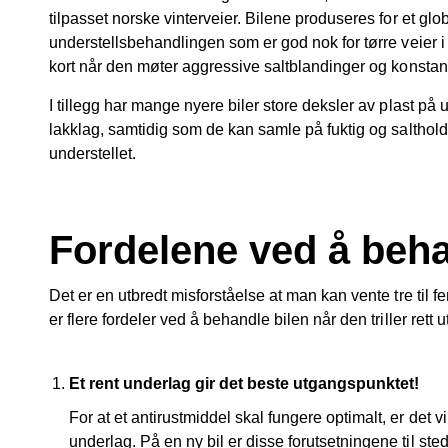
tilpasset norske vinterveier. Bilene produseres for et glo
understellsbehandlingen som er god nok for tørre veier i 
kort når den møter aggressive saltblandinger og konstant
I tillegg har mange nyere biler store deksler av plast på 
lakklag, samtidig som de kan samle på fuktig og salthold
understellet.
Fordelene ved å beha
Det er en utbredt misforståelse at man kan vente tre til 
er flere fordeler ved å behandle bilen når den triller rett u
Et rent underlag gir det beste utgangspunktet!
For at et antirustmiddel skal fungere optimalt, er det vik
underlag. På en ny bil er disse forutsetningene til ste