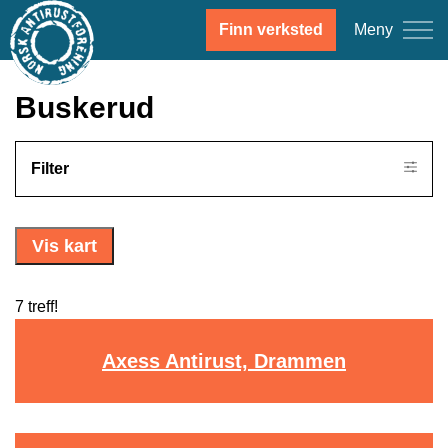
Meny
Finn verksted
Buskerud
Filter
Vis kart
7 treff!
Axess Antirust, Drammen