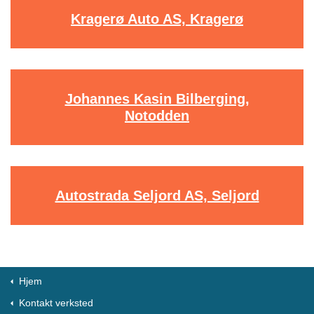
Kragerø Auto AS, Kragerø
Johannes Kasin Bilberging,
Notodden
Autostrada Seljord AS, Seljord
Hjem
Kontakt verksted