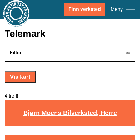
Meny
Finn verksted
Telemark
Filter
Vis kart
4 treff!
Bjørn Moens Bilverksted, Herre