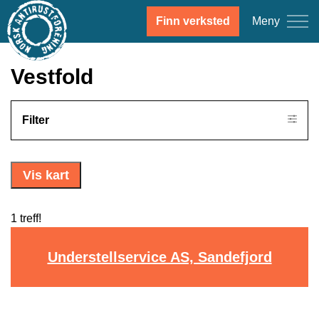
Meny
Finn verksted
Vestfold
Filter
Vis kart
1 treff!
Understellservice AS, Sandefjord