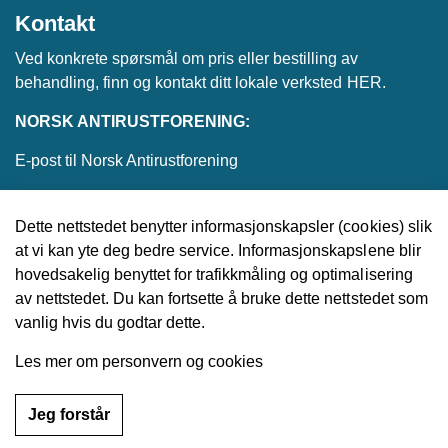
Kontakt
Ved konkrete spørsmål om pris eller bestilling av
behandling, finn og kontakt ditt lokale verksted
HER
.
NORSK ANTIRUSTFORENING:
E-post til Norsk Antirustforening
Dette nettstedet benytter informasjonskapsler (cookies) slik
at vi kan yte deg bedre service. Informasjonskapslene blir
© 2026 Norsk Antirustforening
hovedsakelig benyttet for trafikkmåling og optimalisering
av nettstedet. Du kan fortsette å bruke dette nettstedet som
Utviklet av
Upday
vanlig hvis du godtar dette.
Les mer om personvern og cookies
Jeg forstår