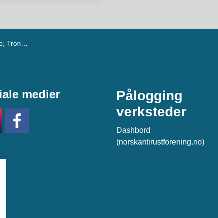
rondheim
iale medier
Pålogging
verksteder
Dashbord
(norskantirustforening.no)