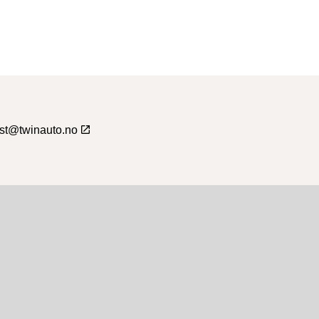
st@twinauto.no