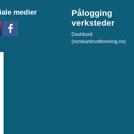
iale medier
Pålogging
verksteder
Dashbord
(norskantirustforening.no)