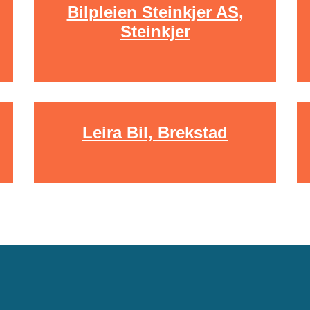
Bilpleien Steinkjer AS,
Steinkjer
Leira Bil, Brekstad