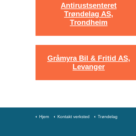
Antirustsenteret
Trøndelag AS,
Trondheim
Gråmyra Bil & Fritid AS,
Levanger
Hjem
Kontakt verksted
Trøndelag