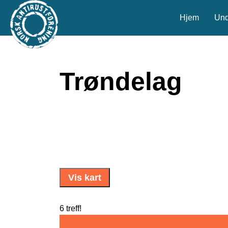
Hjem
Und
Trøndelag
Vis kart
6 treff!