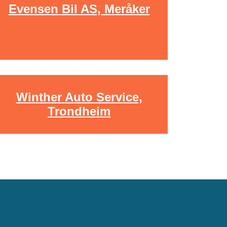
Evensen Bil AS, Meråker
Winther Auto Service,
Trondheim